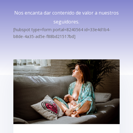
Nos encanta dar contenido de valor a nuestros
seguidores.
[hubspot type=form portal=8240564 id=33e4d1b4-
b8de-4a35-ad5e-f88bd21517bd]