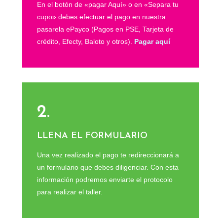
En el botón de «pagar Aquí» o en «Separa tu
cupo» debes efectuar el pago en nuestra
pasarela ePayco (Pagos en PSE, Tarjeta de
crédito, Efecty, Baloto y otros).
Pagar aquí
2.
LLENA EL FORMULARIO
Una vez realizado el pago te redireccionará a
un formulario que debes diligenciar. Con esta
información podremos enviarte el protocolo
para realizar el taller.