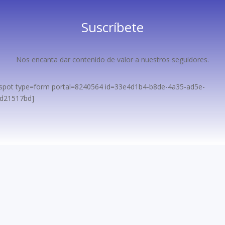
Suscríbete
Nos encanta dar contenido de valor a nuestros seguidores.
spot type=form portal=8240564 id=33e4d1b4-b8de-4a35-ad5e-
bd21517bd]