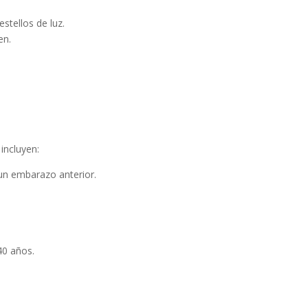
stellos de luz.
en.
incluyen:
un embarazo anterior.
40 años.