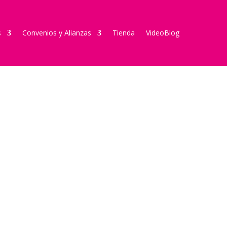
s
Convenios y Alianzas
Tienda
VideoBlog
y