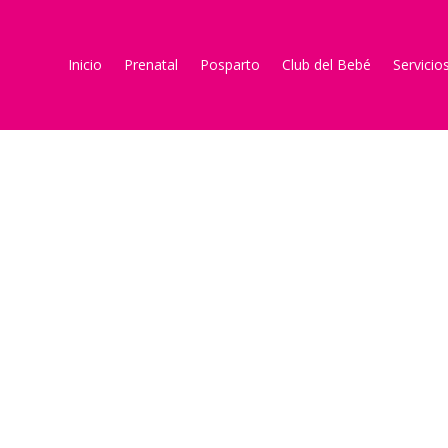
Inicio
Prenatal
Posparto
Club del Bebé
Servicio
VideBlog Maternit