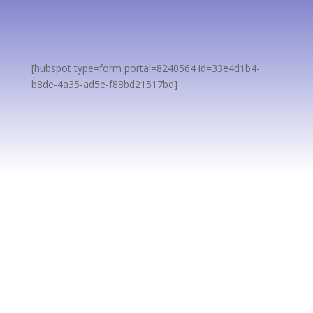
Nos encanta dar contenido de valor a nuestros
seguidores.
[hubspot type=form portal=8240564 id=33e4d1b4-
b8de-4a35-ad5e-f88bd21517bd]