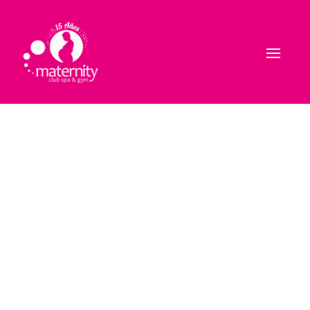
VideBlog
Maternity