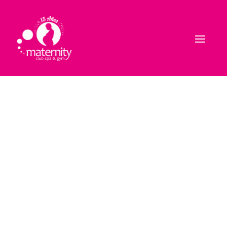
VideBlog
Maternity