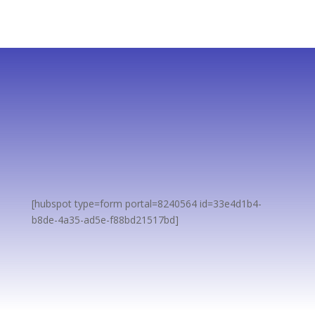
Suscríbete
Nos encanta dar contenido de valor a nuestros
seguidores.
[hubspot type=form portal=8240564 id=33e4d1b4-
b8de-4a35-ad5e-f88bd21517bd]