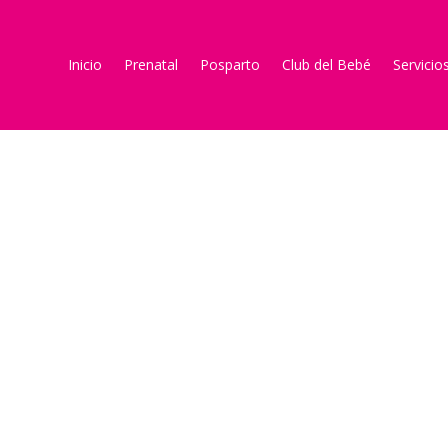
Inicio
Prenatal
Posparto
Club del Bebé
Servicio
VideBlog Maternit