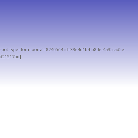
Suscríbete
Nos encanta dar contenido de valor a nuestros seguidores.
spot type=form portal=8240564 id=33e4d1b4-b8de-4a35-ad5e-
bd21517bd]