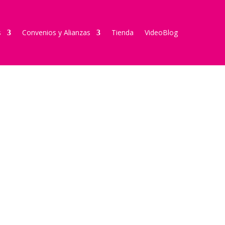
s
Convenios y Alianzas
Tienda
VideoBlog
y