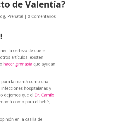
cto de Valentía?
log
,
Prenatal
|
0 Comentarios
!
nen la certeza de que el
ros artículos, existen
 o
hacer gimnasia
que ayudan
ios para la mamá como una
 infecciones hospitalarias y
ero dejemos que el
Dr. Camilo
la mamá como para el bebé,
opinión en la casilla de